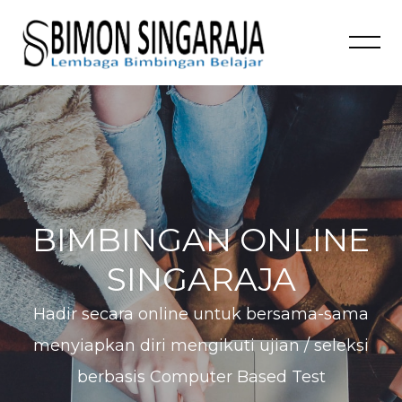
Abaikan [Cocoon] Slider style 2
BIMBINGAN ONLINE
SINGARAJA
Hadir secara online untuk bersama-sama
menyiapkan diri mengikuti ujian / seleksi
berbasis Computer Based Test