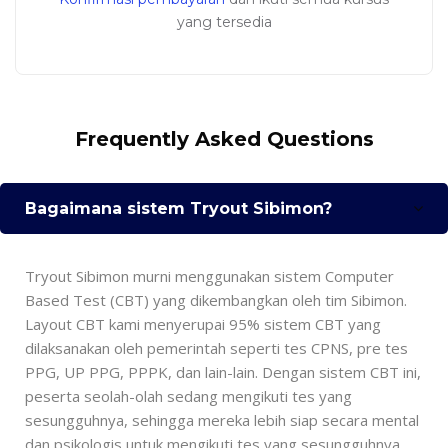
yang tersedia
Abaikan [Cocoon] FAQs
Frequently Asked Questions
Bagaimana sistem Tryout Sibimon?
Tryout Sibimon murni menggunakan sistem Computer
Based Test (CBT) yang dikembangkan oleh tim Sibimon.
Layout CBT kami menyerupai 95% sistem CBT yang
dilaksanakan oleh pemerintah seperti tes CPNS, pre tes
PPG, UP PPG, PPPK, dan lain-lain. Dengan sistem CBT ini,
peserta seolah-olah sedang mengikuti tes yang
sesungguhnya, sehingga mereka lebih siap secara mental
dan psikologis untuk mengikuti tes yang sesungguhnya.