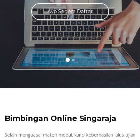
Ayo Segera Daftar
Lewati ke konten utama
Abaikan [Cocoon] About (Text with Image)
Bimbingan Online Singaraja
Selain menguasai materi modul, kunci keberhasilan lulus ujian